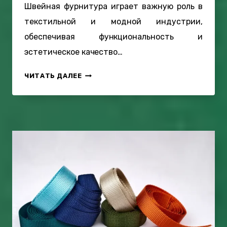
Швейная фурнитура играет важную роль в
Е
текстильной и модной индустрии,
Н
обеспечивая функциональность и
И
Я
эстетическое качество…
Р
Е
Б
ЧИТАТЬ ДАЛЕЕ
М
У
Е
Д
Н
У
Н
Щ
О
Е
Й
Е
С
Ш
Т
В
Р
Е
О
Й
П
Н
Ы
О