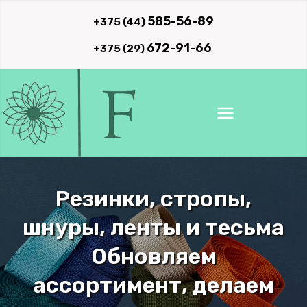
Перейти
585-56-89
+375 (44)
к
672-91-66
+375 (29)
содержимому
Стабильное качество
на модернизированном
оборудовании