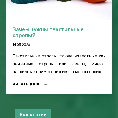
Й
Ф
У
Р
Н
Зачем нужны текстильные
И
стропы?
Т
14.03.2026
У
Р
Текстильные стропы, также известные как
Ы
ременные стропы или ленты, имеют
различные применения из-за массы своих…
З
ЧИТАТЬ ДАЛЕЕ
А
Ч
Е
М
Все статьи
Н