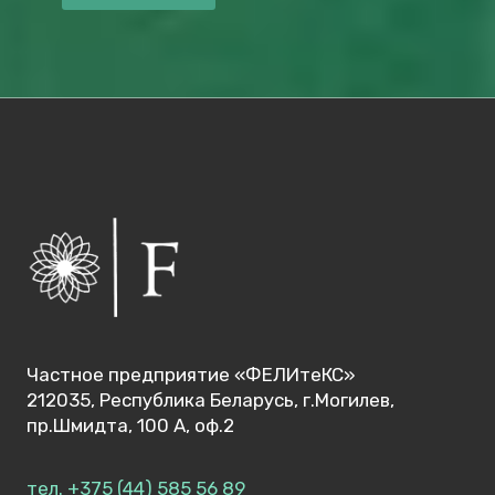
У
Ж
Н
Ы
Т
Е
К
С
Т
И
Л
Ь
Н
Ы
Частное предприятие «ФЕЛИтеКС»
Е
212035, Республика Беларусь, г.Могилев,
С
пр.Шмидта, 100 А, оф.2
Т
Р
тел. +375 (44) 585 56 89
О