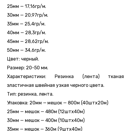
25мм — 17,16гр/м.
30мм — 20,97гр/м.
35мм — 25,4гр/м.
40мм — 28,3гр/м.
45мм — 28,62гр/м.
50мм — 34,6гр/м.
Цвет: черный.
Размер: 20-50 мм.
Характеристики: Резинка (лента) тканая
эластичная швейная узкая черного цвета.
Тип: резинка, лента.
Упаковка: 20мм — мешок — 800м (40штx20м)
25мм — мешок — 480м (12штx40м)
30мм — мешок — 400м (10штx40м)
35мм — мешок — 360м (9штx40м)