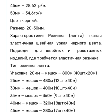
45мм — 28,62гр/м.
50мм — 34,6гр/м.
Цвет: черный.
Размер: 20-50мм.
Характеристики: Резинка (лента) тканая
эластичная швейная узкая черного цвета.
Подходит для швейных и трикотажных
изделий, где требуется эластичная резинка.
Тип: резинка, лента.
Упаковка: 20мм — мешок — 800м (40штx20м)
25мм — мешок — 480м (12штx40м)
30мм — мешок — 400м (10штx40м)
35мм — мешок — 360м (9штx40м)
40мм — мешок — 320м (8штx40м)
45мм — мешок — 280м (7штx40м)